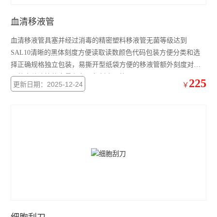
血清移液管
血清移液管具塞并经过消毒的精密塑料移液管无菌等级达到
SAL10清晰的黑体刻度方便读取读数颜色代码包装方便分类和选
择正确规格独立包装，易撕开型纸袋方便的移液管额外刻度对应
了整支移液管的容量印有黑色刻度无热原
225
更新日期：2025-12-24
￥