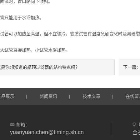
体时，管口略向下倾斜。
只能用于水浴加热。
管可以加热至高温，但不宜骤冷，软质试管在温度急剧变化时及易破裂
试管直接加热，小试管水浴加热。
这是你想知道的瓶顶过滤器的结构特点吗？
下一篇
产品展示
新闻资讯
技术文章
在线留
|
|
|
邮箱：
yuanyuan.chen@timing.sh.cn
金