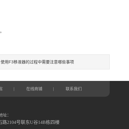
。
使用F3移液器的过程中需要注意哪些事项
：
言
在线商铺
联系我们
|
|
地址：
石路2104号联东U谷14B栋四楼