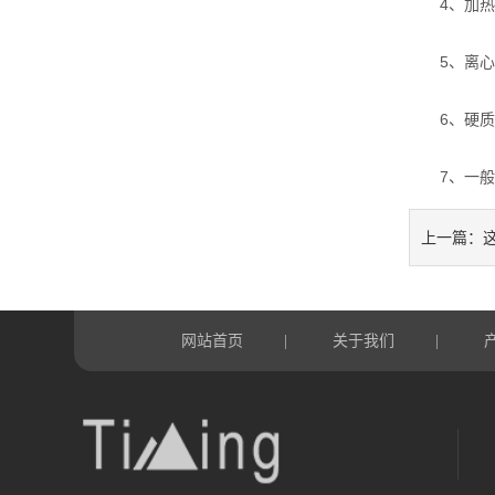
4、加热固
5、离心管
6、硬质试
7、一般大
上一篇：
网站首页
关于我们
|
|