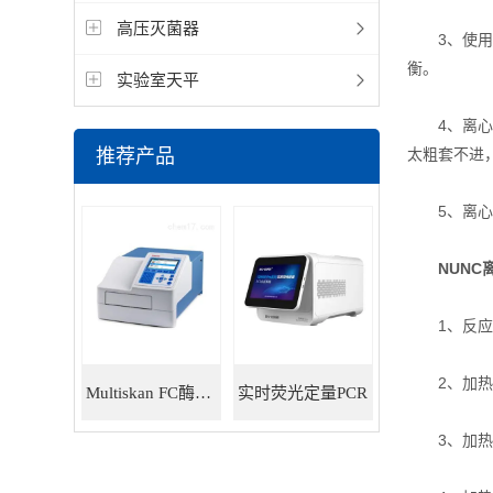
高压灭菌器
3、使用时
衡。
实验室天平
4、离心管
推荐产品
太粗套不进
5、离心管
NUN
1、反应液
2、加热前
Multiskan FC酶标仪
实时荧光定量PCR
3、加热液