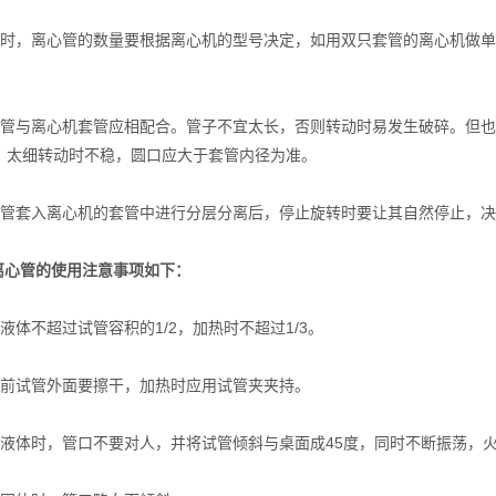
，离心管的数量要根据离心机的型号决定，如用双只套管的离心机做单
与离心机套管应相配合。管子不宜太长，否则转动时易发生破碎。但也
，太细转动时不稳，圆口应大于套管内径为准。
套入离心机的套管中进行分层分离后，停止旋转时要让其自然停止，决
C离心管的使用注意事项如下：
体不超过试管容积的1/2，加热时不超过1/3。
试管外面要擦干，加热时应用试管夹夹持。
体时，管口不要对人，并将试管倾斜与桌面成45度，同时不断振荡，火