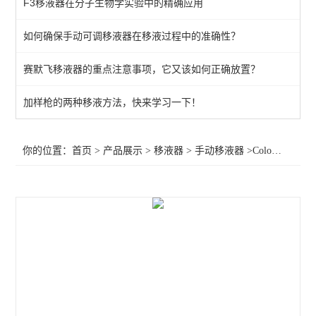
F3移液器在分子生物学实验中的精确应用
手动移液器
如何确保手动可调移液器在移液过程中的准确性？
数字滴定器
赛默飞移液器的重点注意事项，它又该如何正确放置？
瓶口分液器
电动大容量
加样枪的两种移液方法，快来学习一下！
连续分液器
你的位置：
首页
>
产品展示
>
移液器
>
手动移液器
>Colour手动可调移液器
查看全部 >>