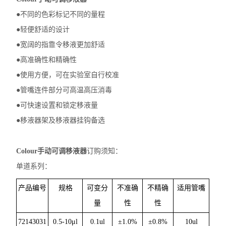
●不同的色彩标记不同的量程
●轻便舒适的设计
●宽阔的指靠令移液更加舒适
●高准确性和精确性
●使用方便，可在实验室自行校准
●管嘴连件部分可高温高压消毒
●可快速设置和锁定移液量
●移液器架及移液器挂钩备选
Colour手动可调移液器
订购须知：
单道系列：
产品编号
规格
可变分
不准确
不精确
适用管嘴
量
性
性
72143031
0.5-10μl
0.1ul
±1.0%
±0.8%
10
ul