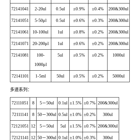
72141041
2-20ul
0.5ul
±
0.9
%
±
0.4
%
200&300ul
72141051
5-50μl
0.5ul
±0.6%
±0.3%
200&300ul
72141061
10-100ul
1ul
±0.8%
±0.2%
200&300ul
72141071
20-200μl
1ul
±0.6%
±0.2%
200&300ul
72141081
100-
5ul
±0.5%
±0.2%
1000ul
1000μl
72141101
1-5ml
50ul
±0.5%
±0.2%
5000ul
多道系列：
72111051
8
5－50ul
0.1ul
±1.5%
±0.7%
200&300ul
72111141
8
50－300ul
0.5ul
±1.0%
±0.2%
300ul
72121051
12
5－50ul
5ul
±1.5%
±0.7%
200&300ul
72121141
12
50－300ul
0.1ul
±1.0%
±0.3%
300ul