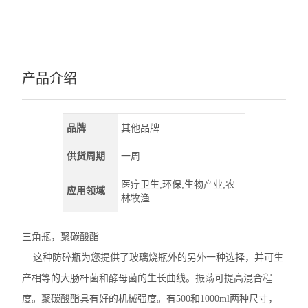
产品介绍
品牌
其他品牌
供货周期
一周
医疗卫生,环保,生物产业,农
应用领域
林牧渔
三角瓶，
聚碳酸酯
这种防碎瓶为您提供了玻璃烧瓶外的另外一种选择，并可生
产相等的大肠杆菌和酵母菌的生长曲线。振荡可提高混合程
度。聚碳酸酯具有好
的机械强度。有
500
和
1000ml
两种尺寸，