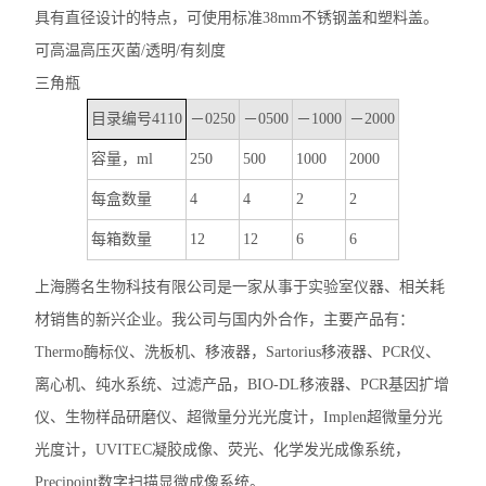
具有直径设计的特点，可使用标准
38mm
不锈钢盖和塑料盖。
可高温高压灭菌
/
透明
/
有刻度
三角瓶
目录编号
4110
－
0250
－
0500
－
1000
－
2000
容量，
ml
250
500
1000
2000
每盒数量
4
4
2
2
每箱数量
12
12
6
6
上海腾名生物科技有限公司是一家从事于实验室仪器、相关耗
材销售的新兴企业。我公司与国内外合作，主要产品有：
Thermo酶标仪、洗板机、移液器，Sartorius移液器、PCR仪、
离心机、纯水系统、过滤产品，BIO-DL移液器、PCR基因扩增
仪、生物样品研磨仪、超微量分光光度计，Implen超微量分光
光度计，UVITEC凝胶成像、荧光、化学发光成像系统，
Precipoint数字扫描显微成像系统。