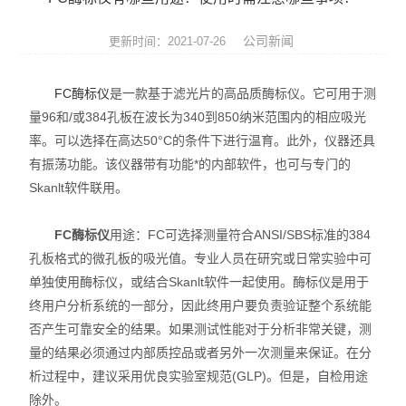
实验室耗材
公司新闻
更新时间：2021-07-26
桌面小仪器
FC酶标仪
是一款基于滤光片的高品质酶标仪。它可用于测
实验室纯水
量96和/或384孔板在波长为340到850纳米范围内的相应吸光
率。可以选择在高达50°C的条件下进行温育。此外，仪器还具
微孔板仪器
有振荡功能。该仪器带有功能*的内部软件，也可与专门的
高压灭菌器
Skanlt软件联用。
实验室天平
FC酶标仪
用途：FC可选择测量符合ANSI/SBS标准的384
孔板格式的微孔板的吸光值。专业人员在研究或日常实验中可
单独使用酶标仪，或结合Skanlt软件一起使用。酶标仪是用于
终用户分析系统的一部分，因此终用户要负责验证整个系统能
否产生可靠安全的结果。如果测试性能对于分析非常关键，测
量的结果必须通过内部质控品或者另外一次测量来保证。在分
析过程中，建议采用优良实验室规范(GLP)。但是，自检用途
除外。