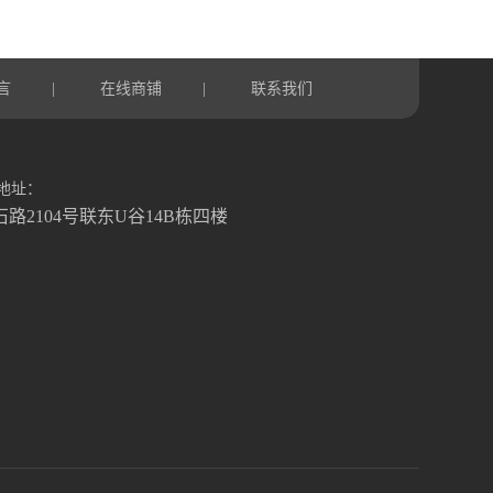
言
在线商铺
联系我们
|
|
地址：
石路2104号联东U谷14B栋四楼