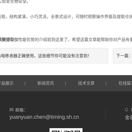
实验室生物安全。
观，结构紧凑，小巧灵活，全景式设计，可随时观察操作界面及提取仓状
。
核酸提取仪
性能优势的介绍就到这里了，希望这篇文章能帮助你对产品有
热电移液器正确使用，这些细节你可能没有注意到！
下一篇
产品展示
新闻资讯
技术文章
在线留
|
|
|
邮箱：
yuanyuan.chen@timing.sh.cn
金