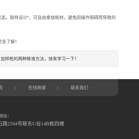
态。取样设计*，可自由拿放耗材，避免因操作阻碍而导致的
更多了解！
加样枪的两种移液方法，快来学习一下！
：
言
在线商铺
联系我们
|
|
地址：
石路2104号联东U谷14B栋四楼