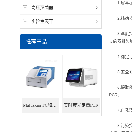
1.屏幕操
高压灭菌器
2.精确控
实验室天平
3.温度控
推荐产品
立的双排裂
4.稳定可
5.安全可
6.提取效
PCR；
Multiskan FC酶标仪
实时荧光定量PCR
7.自我清
8.污染控