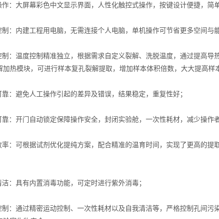
作：大屏幕彩色中文显示界面，人性化触控式操作，按键设计便捷，简
制：内建工程用电脑，无需连接个人电脑，单机操作可节省更多空间与能
制：温度控制精准独立，根据需求自定义裂解、洗脱温度，通过提高导热
解加热模块，可进行样本复孔裂解提取，增加样本体积倍数，大大提高样
靠：避免人工操作引起的差异及错误，结果稳定，重复性好；
靠：开门自动锁定保障操作安全，封闭实验舱，一次性耗材，减少操作者
率：可根据试剂优化提纯方案，配合精准的温育时间，实现了更高的提取效率，
洁：具有内置消毒功能，可定时进行紫外消毒；
制：通过精密运动控制、一次性耗材以及自我清洁等，严格控制孔间污染