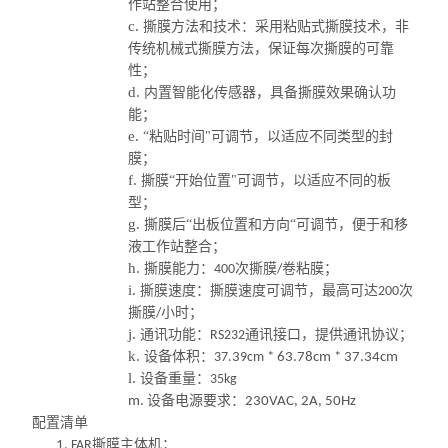
作站整合使用；
c.
撕膜方法和技术：采用粘贴式撕膜技术，非
传统机械式撕膜方法，保证每次撕膜的可靠
性；
d.
内置智能化传感器，具备撕膜效果确认功
能；
e.
“粘贴时间"可调节，以适应不同类型的封
膜；
f.
撕膜
“开始位置"可调节，以适应不同的板
型；
g.
撕膜后
“出板位置和方向“可调节，便于和移
液工作站整合；
h.
撕膜能力：
次撕膜
卷粘膜；
400
/
i.
撕膜速度：撕膜速度可调节，最高可达
次
200
撕膜
小时；
/
j.
通讯功能：
通讯接口，提供通讯协议；
RS232
k.
设备体积：
37.
3
9cm
* 63.78cm * 37.34cm
l.
设备重量：
35kg
设备电源要求：
m.
230VAC, 2A, 50Hz
配置清单
撕膜主体机；
1.
FAR