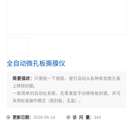
全自动微孔板撕膜仪
简要描述：
只需按一下按钮，便可自动从各种类型微孔板
上移除封膜。
一款简单的自动化系统，无需重复手动移除板封膜，并可
采用标准操作模式（密封板，无盖）。
可作为独立系统使用，或通过串行RS232远程接口集成到自
动化和机器人自动化流程中。
2026-05-14
344
更新日期：
访 问 量：
每小时最多科拆卸200块封膜板。