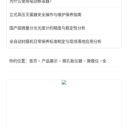
为什么使用电动移液器？
封膜仪
立式高压灭菌器安全操作与维护保养指南
洗板机
国产超微量分光光度计的精度与稳定性分析
酶标仪
全自动封膜机日常保养标准制定与现场落地应用分析
查看全部 >>
你的位置：
首页
>
产品展示
>
微孔板仪器
>
撕膜仪
>全自动微孔板撕膜仪