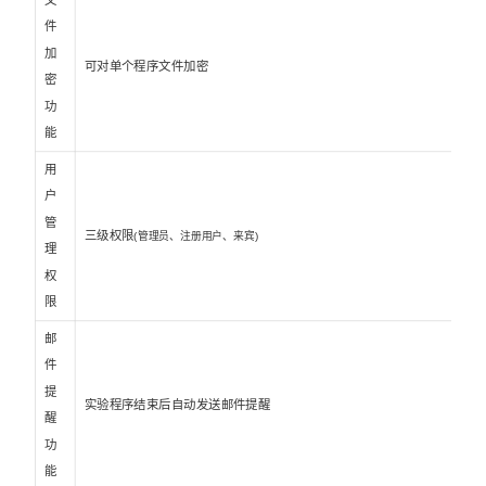
件
加
可对单个程序文件加密
密
功
能
用
户
管
三级权限
(管理员、注册用户、来宾)
理
权
限
邮
件
提
实验程序结束后自动发送邮件提醒
醒
功
能