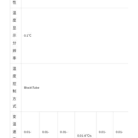
性
温
度
显
示
0.1℃
分
辨
率
温
度
控
Block\Tube
制
方
式
变
温
速
0.01-
0.01-
0.01-
0.01-
0.01-
0.01-6℃/s