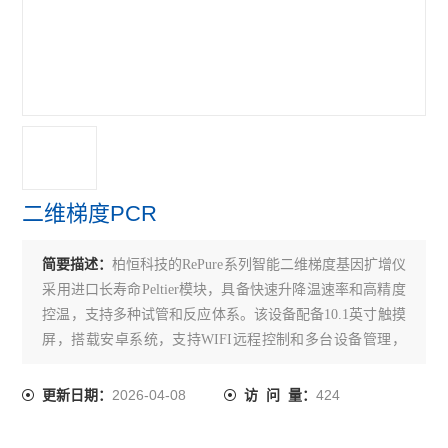
二维梯度PCR
简要描述：
柏恒科技的RePure系列智能二维梯度基因扩增仪
采用进口长寿命Peltier模块，具备快速升降温速率和高精度
控温，支持多种试管和反应体系。该设备配备10.1英寸触摸
屏，搭载安卓系统，支持WIFI远程控制和多台设备管理，
提供多种实验程序模板和高级功能如邮件提醒、数据加密
和用户权限管理。
2026-04-08
424
更新日期：
访 问 量：