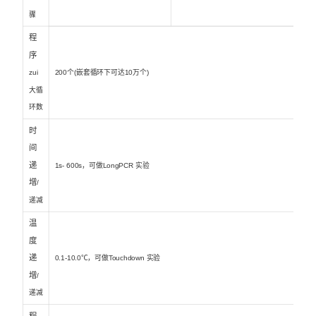
骤
程
序
zui
200个(嵌套循环下可达10万个)
大循
环数
时
间
递
1s- 600s，可做LongPCR 实验
增
/
递减
温
度
递
0.1-10.0℃，可做Touchdown 实验
增
/
递减
程