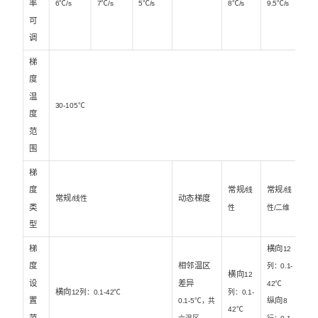
率
6℃/s
7℃/s
5℃/s
8℃/s
9.5℃/s
可
调
梯
度
温
30-105℃
度
范
围
梯
度
常规
常规
/线
/线
常规
动态梯度
/线性
类
性
性/二维
型
梯
横向
12
度
相邻温区
列：0.1-
横向
12
设
差异
42℃
横向
12列：0.1-42℃
列：0.1-
置
纵向
0.1-5℃，共
8
42℃
范