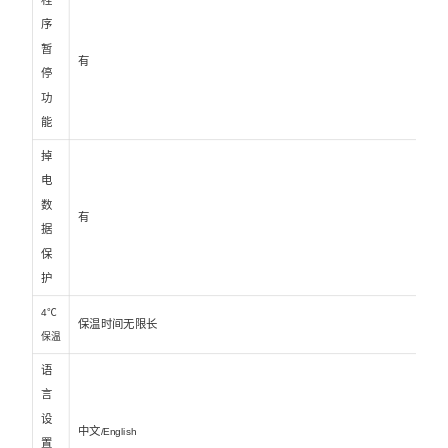
序
暂
有
停
功
能
掉
电
数
有
据
保
护
4℃
保温时间无限长
保温
语
言
设
中文
/English
置