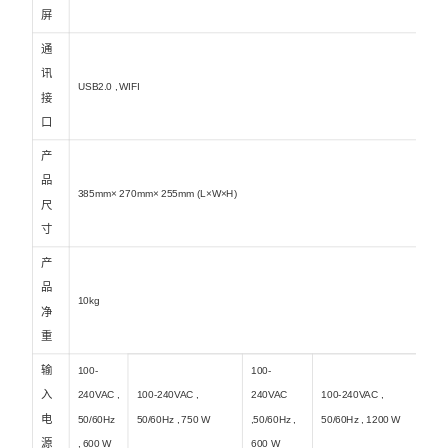
屏
通
讯
USB2.0 , WIFI
接
口
产
品
385mm× 270mm× 255mm (L×W×H)
尺
寸
产
品
10kg
净
重
输
100-
100-
入
240VAC ,
100-240VAC ,
240VAC
100-240VAC ,
电
50/60Hz
50/60Hz , 750 W
,50/60Hz ,
50/60Hz , 1200 W
源
, 600 W
600 W