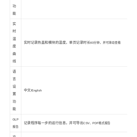
功
能
实
时
温
实时记录热盖和模块的温度，单页记录时长
60分钟，并可滑动查看
度
曲
线
语
言
设
中文
/English
置
功
能
GLP
记录程序每一步的运行信息，并可导出
CSV、PDF格式报告
报告
文