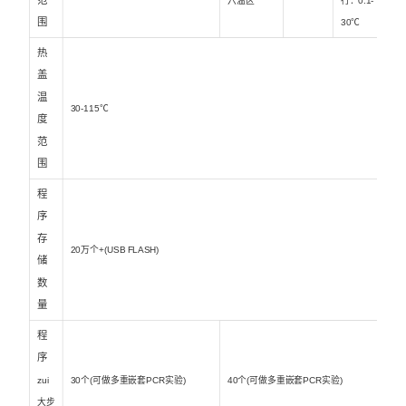
六温区
行：0.1-
围
30℃
热
盖
温
30-115℃
度
范
围
程
序
存
20万个+(USB FLASH)
储
数
量
程
序
zui
30个(可做多重嵌套PCR实验)
40个(可做多重嵌套PCR实验)
大步