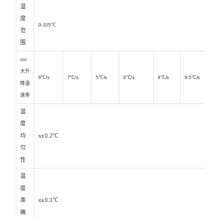
温
度
0-105℃
范
围
zui
大升
6℃/s
7℃/s
5℃/s
6℃/s
8℃/s
9.5℃/s
降温
速率
温
度
均
≤±0.2℃
匀
性
温
度
准
≤±0.1℃
确