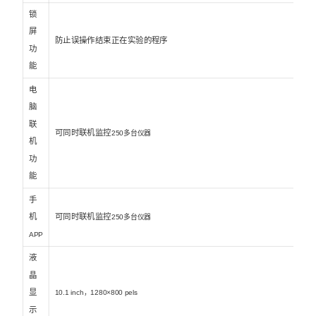
锁
屏
防止误操作结束正在实验的程序
功
能
电
脑
联
可同时联机监控
250多台仪器
机
功
能
手
机
可同时联机监控
250多台仪器
APP
液
晶
显
10.1 inch，1280×800 pels
示