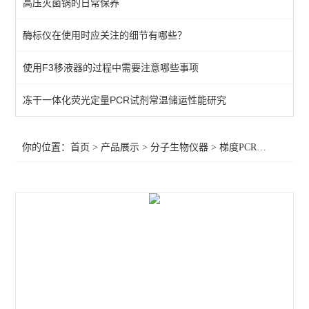
高压灭菌锅的日常保养
核酸提取仪
酶标仪在使用时应关注的细节有哪些？
荧光定量PCR仪
使用F3移液器的过程中需要注意哪些事项
梯度PCR仪
超微量分光光度计
冻干一体化荧光定量PCR试剂常温储运性能研究
查看全部 >>
你的位置：
首页
>
产品展示
>
分子生物仪器
>
梯度PCR仪
>二维梯度