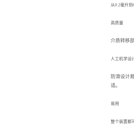
从
0.2
毫升到
高质量
介质转移
人工机学设
防滑设计
适。
易用
整个装置都