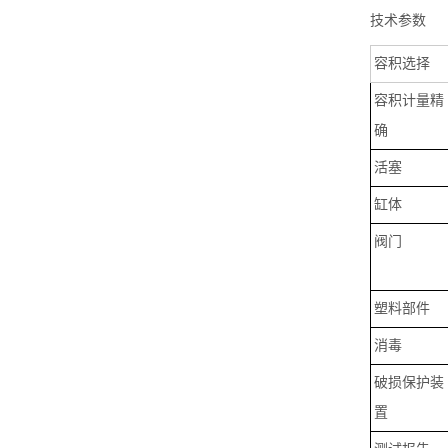
技术参数
容积选择
容积计量精
确
活塞
缸体
阀门
塑料部件
消毒
破损保护装
置