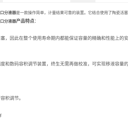
口分液器
是一款操作简单，计量结果可靠的装置。它结合使用了陶瓷活塞
产品特点
：
口分液器
活塞，因此在整个使用寿命期内都能保证容量的精确和性能上的
刻度和数码容积调节装置，终生无需再做校准，可实现移液容量
行容积调节。
样