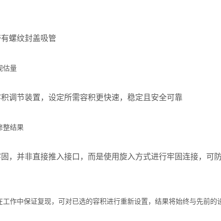
带有螺纹封盖吸管
视估量
容积调节装置，设定所需容积更快速，稳定且安全可靠
修整结果
牢固，并非直接推入接口，而是使用旋入方式进行牢固连接，可
在工作中保证复现，可对已选的容积进行重新设置，结果将始终与先前的