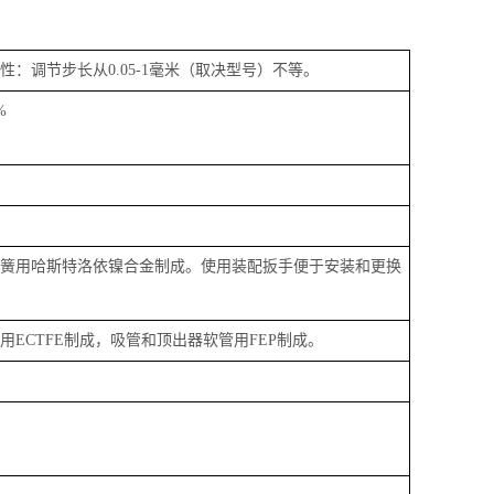
性：调节步长从
0.05-1
毫米
（取决型号）不等。
%
簧用哈斯特洛依镍合金制成。使用装配扳手便于安装和更换
用
ECTFE
制成，吸管和顶出器软管用
FEP
制成。