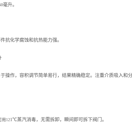
毫升。
60
部件抗化学腐蚀和抗热能力强。
计
易于操作，容积调节简单易行，结果精确稳定。注重介质吸入和
1℃蒸汽消毒，无需拆卸，瞬间即可拆下阀门。
可用
12