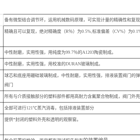
备有微型结合调节环，运用机械数码原理，可实现计量的精确性和复现
精确且可以复现，绝对精确度（
R
％）为
0.5%,
标准偏差（
CV%
）为
0.1
中性耐磨，实用性强，用纯度为
99.7
％的
A1203
陶瓷制成。
中性耐磨，实用性强，用校准的
DURAN
玻璃制成。
球芯和底座用硼硅玻璃制成，中性耐磨，实用性强，排液装置阀门的弹
阀门
所有与介质接触部分的塑料部件都用高耐力含氟聚合物制成，阀门外壳
全部可进行
121
℃
蒸汽消毒，包括排液装置部分
提供*封闭的塑料外壳和透明的观察窗。