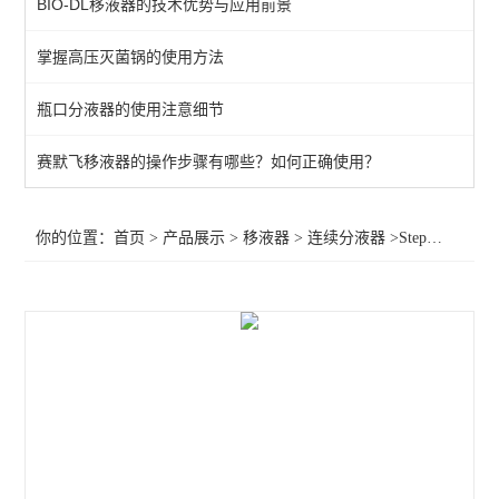
BIO-DL移液器的技术优势与应用前景
手动移液器
掌握高压灭菌锅的使用方法
数字滴定器
瓶口分液器的使用注意细节
瓶口分液器
电动大容量
赛默飞移液器的操作步骤有哪些？如何正确使用？
连续分液器
你的位置：
首页
>
产品展示
>
移液器
>
连续分液器
>Stepper连续分液器
查看全部 >>